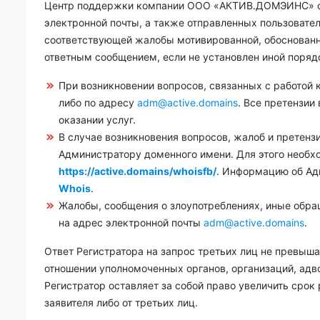
Центр поддержки компании ООО «АКТИВ.ДОМЭИНС» обес
электронной почты, а также отправленных пользовател
соответствующей жалобы мотивированной, обоснованно
ответным сообщением, если не установлен иной порядо
При возникновении вопросов, связанных с работо
либо по адресу
adm@active.domains
. Все претензии 
оказании услуг.
В случае возникновения вопросов, жалоб и претенз
Администратору доменного имени. Для этого необхо
https://active.domains/whoisfb/
. Информацию об Ад
Whois
.
Жалобы, сообщения о злоупотреблениях, иные обра
на адрес электронной почты
adm@active.domains
.
Ответ Регистратора на запрос третьих лиц не превыш
отношении уполномоченных органов, организаций, адво
Регистратор оставляет за собой право увеличить срок
заявителя либо от третьих лиц.