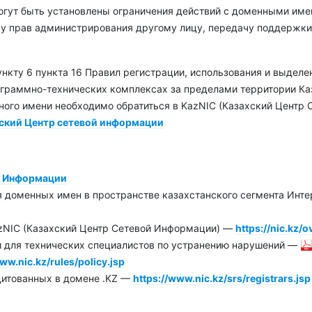
могут быть установлены ограничения действий с доменными име
чу прав администрирования другому лицу, передачу поддержки
ункту 6 пункта 16 Правил регистрации, использования и выделе
граммно-технических комплексах за пределами территории Каз
ного имени необходимо обратиться в KazNIC (Казахский Центр
ский Центр сетевой информации
й Информации
я доменных имен в пространстве казахстанского сегмента Инт
azNIC (Казахский Центр Сетевой Информации) —
https://nic.kz/
и для технических специалистов по устранению нарушений —
ww.nic.kz/rules/policy.jsp
дитованных в домене .KZ —
https://www.nic.kz/srs/registrars.jsp