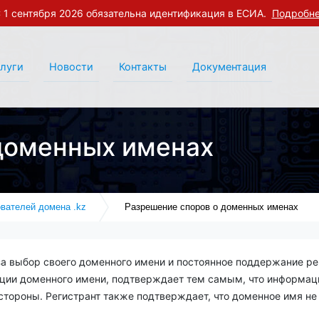
 1 сентября 2026 обязательна идентификация в ЕСИА.
Подробн
слуги
Новости
Контакты
Документация
доменных именах
вателей домена .kz
Разрешение споров о доменных именах
за выбор своего доменного имени и постоянное поддержание ре
ации доменного имени, подтверждает тем самым, что информация
стороны. Регистрант также подтверждает, что доменное имя не