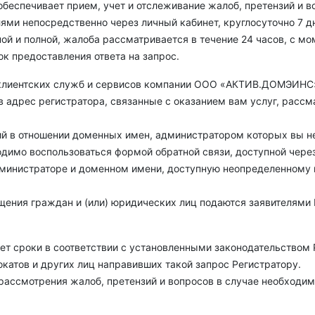
печивает прием, учет и отслеживание жалоб, претензий и в
ями непосредственно через личный кабинет, круглосуточно 7 д
й и полной, жалоба рассматривается в течение 24 часов, с мо
к предоставления ответа на запрос.
й клиентских служб и сервисов компании ООО «АКТИВ.ДОМЭИНС
в адрес регистратора, связанные с оказанием вам услуг, рассмат
ий в отношении доменных имен, администратором которых вы н
димо воспользоваться формой обратной связи, доступной через
министраторе и доменном имени, доступную неопределенному 
щения граждан и (или) юридических лиц подаются заявителями 
ает сроки в соответствии с установленными законодательством
катов и других лиц направивших такой запрос Регистратору.
 рассмотрения жалоб, претензий и вопросов в случае необходи