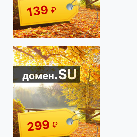
139
₽
.SU
домен
299
₽