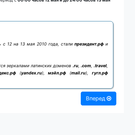
 с 12 на 13 мая 2010 года, стали
президент.рф
и
тся зеркалами латинских доменов
.ru
,
.com
,
.travel
,
декс.рф
(
yandex.ru
),
мэйл.рф
(
mail.ru
),
гугл.рф
Вперед