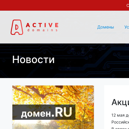
С
Домены
У
Новости
Акц
.RU
домен
12 мая 
Российс
В связи 