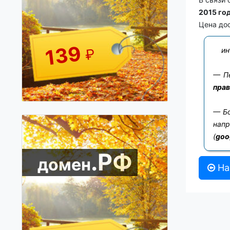
2015 го
Цена до
139
₽
инт
— Пе
прав
— Бо
нап
(
goo
.РФ
домен
На