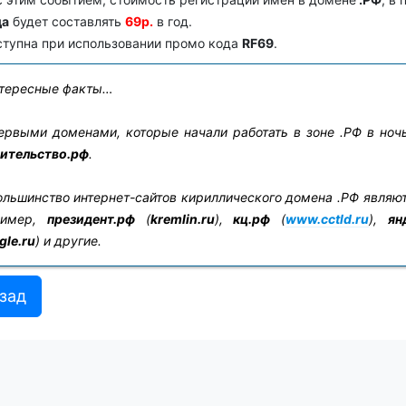
да
будет составлять
69р.
в год.
ступна при использовании промо кода
RF69
.
ересные факты…
рвыми доменами, которые начали работать в зоне .РФ в ночь
ительство.рф
.
льшинство интернет-сайтов кириллического домена .РФ являю
ример,
президент.рф
(
kremlin.ru
),
кц.рф
(
www.cctld.ru
),
ян
gle.ru
) и другие.
зад