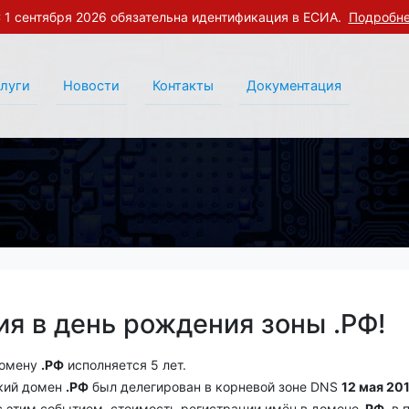
 1 сентября 2026 обязательна идентификация в ЕСИА.
Подробн
слуги
Новости
Контакты
Документация
ия в день рождения зоны .РФ!
домену
.РФ
исполняется 5 лет.
кий домен
.РФ
был делегирован в корневой зоне DNS
12 мая 20
с этим событием, стоимость регистрации имён в домене
.РФ
, в