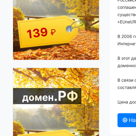
соглашен
существо
«EUnet/R
139
₽
В 2006 
Интернет
В этот 
доменно
В связи 
составл
.РФ
домен
Цена до
На