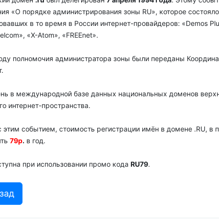
ия «О порядке администрирования зоны RU», которое состояло
вавших в то время в России интернет-провайдеров: «Demos Plus»
elcom», «X-Atom», «FREEnet».
году полномочия администратора зоны были переданы Координа
.
день в международной базе данных национальных доменов верхн
го интернет-пространства.
с этим событием, стоимость регистрации имён в домене .RU, в
ять
79р
.
в год.
ступна при использовании промо кода
RU79
.
зад