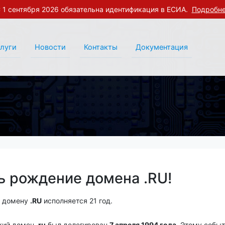
 1 сентября 2026 обязательна идентификация в ЕСИА.
Подробн
слуги
Новости
Контакты
Документация
ь рождение домена .RU!
я домену
.RU
исполняется 21 год.
кий домен
.ru
был делегирован
7 апреля 1994 года
. Этому собы