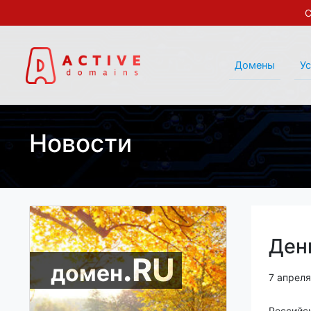
С
Домены
У
Новости
Ден
.RU
домен
7 апрел
Российс