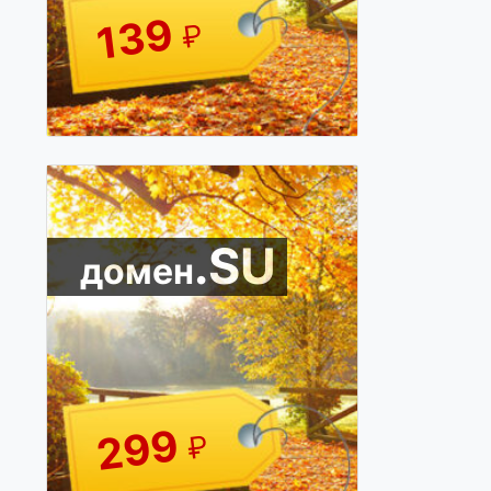
139
₽
.SU
домен
299
₽