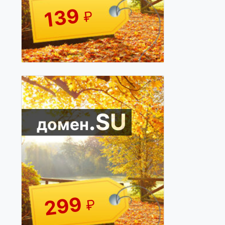
139
₽
.SU
домен
299
₽