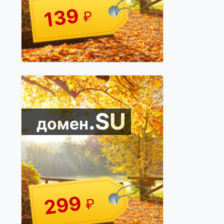
139
₽
.SU
домен
299
₽