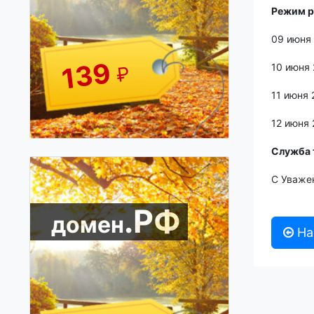
Режим р
09 июня
139
10 июня
₽
11 июня
12 июня
Служба 
С Уважен
.РФ
домен
На