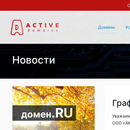
С
Домены
У
Новости
Гра
.RU
домен
Уважаем
ООО «А